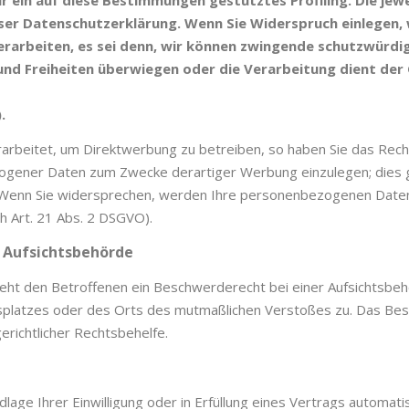
ür ein auf diese Bestimmungen gestütztes Profiling. Die jew
ser Datenschutzerklärung. Wenn Sie Widerspruch einlegen, 
arbeiten, es sei denn, wir können zwingende schutzwürdig
e und Freiheiten überwiegen oder die Verarbeitung dient d
.
beitet, um Direktwerbung zu betreiben, so haben Sie das Recht
gener Daten zum Zwecke derartiger Werbung einzulegen; dies gilt
. Wenn Sie widersprechen, werden Ihre personenbezogenen Date
 Art. 21 Abs. 2 DSGVO).
 Aufsichtsbehörde
ht den Betroffenen ein Beschwerderecht bei einer Aufsichtsbeh
eitsplatzes oder des Orts des mutmaßlichen Verstoßes zu. Das B
erichtlicher Rechtsbehelfe.
lage Ihrer Einwilligung oder in Erfüllung eines Vertrags automatis