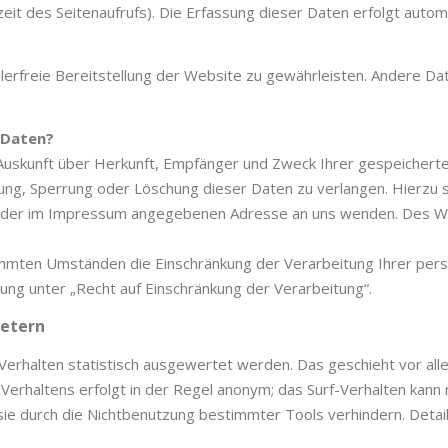
it des Seitenaufrufs). Die Erfassung dieser Daten erfolgt autom
hlerfreie Bereitstellung der Website zu gewährleisten. Andere Da
 Daten?
h Auskunft über Herkunft, Empfänger und Zweck Ihrer gespeicher
gung, Sperrung oder Löschung dieser Daten zu verlangen. Hierz
er der im Impressum angegebenen Adresse an uns wenden. Des W
mmten Umständen die Einschränkung der Verarbeitung Ihrer per
ung unter „Recht auf Einschränkung der Verarbeitung“.
ietern
Verhalten statistisch ausgewertet werden. Das geschieht vor al
erhaltens erfolgt in der Regel anonym; das Surf-Verhalten kann n
e durch die Nichtbenutzung bestimmter Tools verhindern. Detaill